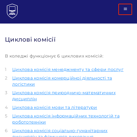
Циклові комісії
В коледжі функціонує 6 циклових комісій: 
1
Циклова комісія менеджменту та сфери послуг
2
Циклова комісія комерційної діяльності та
логістики
3
Циклова комісія природничо-математичних
дисциплін
4
Циклова комісія мови та літератури
5
Циклова комісія інформаційних технологій та
робототехніки
6
Циклова комісія соціально-гуманітарних
дисциплін та фізичного виховання