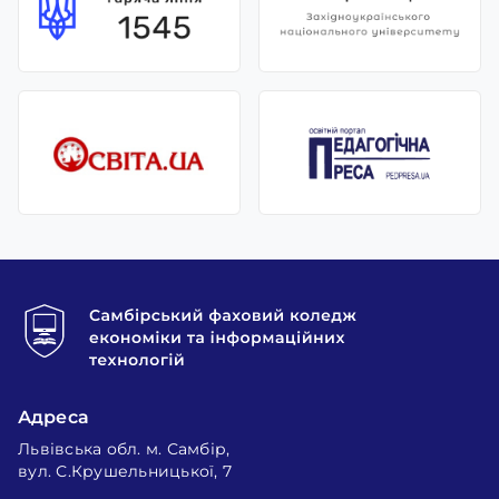
Адреса
Львівська обл. м. Самбір,
вул. С.Крушельницької, 7