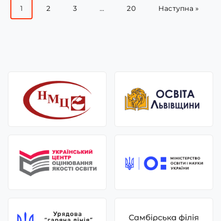
1
2
3
…
20
Наступна »