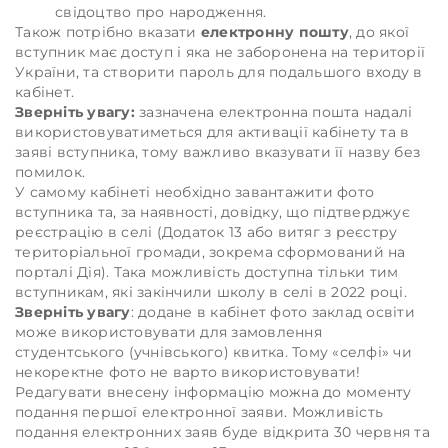
свідоцтво про народження.
Також потрібно вказати
електронну пошту
, до якої
вступник має доступ і яка не заборонена на території
України, та створити пароль для подальшого входу в
кабінет.
Зверніть увагу:
зазначена електронна пошта надалі
використовуватиметься для активації кабінету та в
заяві вступника, тому важливо вказувати її назву без
помилок.
У самому кабінеті необхідно завантажити фото
вступника та, за наявності, довідку, що підтверджує
реєстрацію в селі (Додаток 13 або витяг з реєстру
територіальної громади, зокрема сформований на
порталі Дія). Така можливість доступна тільки тим
вступникам, які закінчили школу в селі в 2022 році.
Зверніть увагу
: додане в кабінет фото заклад освіти
може використовувати для замовлення
студентського (учнівського) квитка. Тому «селфі» чи
некоректне фото не варто використовувати!
Редагувати внесену інформацію можна до моменту
подання першої електронної заяви. Можливість
подання електронних заяв буде відкрита 30 червня та