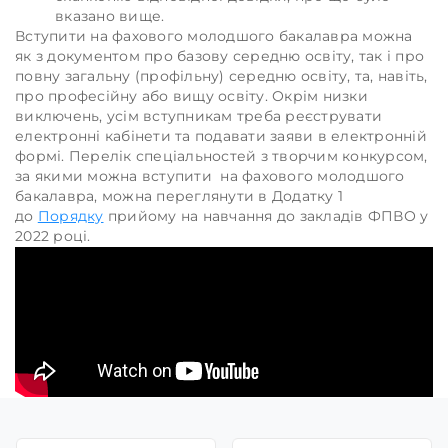
вказано вище.
Вступити на фахового молодшого бакалавра можна
як з документом про базову середню освіту, так і про
повну загальну (профільну) середню освіту, та, навіть,
про професійну або вищу освіту. Окрім низки
виключень, усім вступникам треба реєструвати
електронні кабінети та подавати заяви в електронній
формі. Перелік спеціальностей з творчим конкурсом,
за якими можна вступити на фахового молодшого
бакалавра, можна переглянути в Додатку 1
до
Порядку
прийому на навчання до закладів ФПВО у
2022 році.