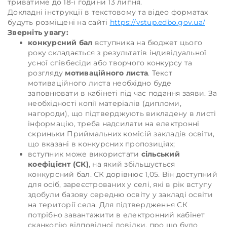
триватиме до 18-ї години 13 липня.
Докладні інструкції в текстовому та відео форматах
будуть розміщені на сайті
https://vstup.edbo.gov.ua/
Зверніть увагу:
конкурсний бал
вступника на бюджет цього
року складається з результатів індивідуальної
усної співбесіди або творчого конкурсу та
розгляду
мотиваційного листа
. Текст
мотиваційного листа необхідно буде
заповнювати в кабінеті під час подання заяви. За
необхідності копії матеріалів (дипломи,
нагороди), що підтверджують викладену в листі
інформацію, треба надсилати на електронні
скриньки Приймальних комісій закладів освіти,
що вказані в конкурсних пропозиціях;
вступник може використати
сільський
коефіцієнт (СК)
, на який збільшується
конкурсний бал. СК дорівнює 1,05. Він доступний
для осіб, зареєстрованих у селі, які в рік вступу
здобули базову середню освіту у закладі освіти
на території села. Для підтвердження СК
потрібно завантажити в електронний кабінет
сканкопію відповідної довідки, про що було