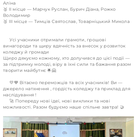
Аліна
🥈 ІІ місце — Марчук Руслан, Бурич Діана, Рожко
Володимир
🥉 ІІІ місце — Тимців Святослав, Товарніцький Микола
Усі учасники отримали грамоти, грошові
винагороди та щиру вдячність за внесок у розвиток
коледжу й громади
Щиро дякуємо кожному, хто долучився до цієї події —
за підтримку молоді, віру в їхні сили та бажання разом
творити майбутнє 🌟🤗
💛💙 Вітаємо переможців та всіх учасників! Ви —
джерело натхнення , гордість коледжу та приклад для
наслідування !
🚀 Попереду нові ідеї, нові виклики та нові
можливості. Разом будуємо наше спільне завтра! 🤝