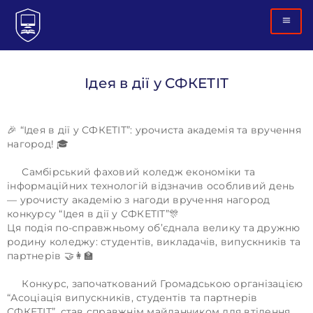
Ідея в дії у СФКЕТІТ
🎉 “Ідея в дії у СФКЕТІТ”: урочиста академія та вручення
нагород! 🎓
Самбірський фаховий коледж економіки та
інформаційних технологій відзначив особливий день
— урочисту академію з нагоди вручення нагород
конкурсу “Ідея в дії у СФКЕТІТ”🎊
Ця подія по-справжньому об’єднала велику та дружню
родину коледжу: студентів, викладачів, випускників та
партнерів 🤝👩‍🏫
Конкурс, започаткований Громадською організацією
“Асоціація випускників, студентів та партнерів
СФКЕТІТ”, став справжнім майданчиком для втілення