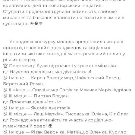
креативних ідей та новаторських ініціатив.
Студенти продемонстрували активність, глибоке
мислення та бажання впливати на позитивні зміни в
суспільстві 🌟🧠💬
Упродовж конкурсу молодь представила яскраві
проєкти, інноваційні дослідження та соціальні
ініціативи, які вже сьогодні мають реальний вплив у
різних сферах.
🏆 Переможці були відзначені у трьох номінаціях:
👉 Науково-дослідницька діяльність 🔬
🥇 І місце — Карпа Володимир, Чайківський Євген,
Береський Роман
🥈 ІІ місце — Опалінська Софія та Мамчак Марія-Адріана
🥉 ІІІ місце — Пиртко Богдан
👉 Проєктна діяльність 📈
🥇 І місце — Якимів Анастасія
🥉 ІІІ місце — Лащ Маркіян, Тисовська Юліана, Кіт Олег
👉 Громадська активність та участь у соціально-
гуманітарній сфері 🌍
🥇 І місце — Різак Вероніка, Матійцьо Оленка, Курило