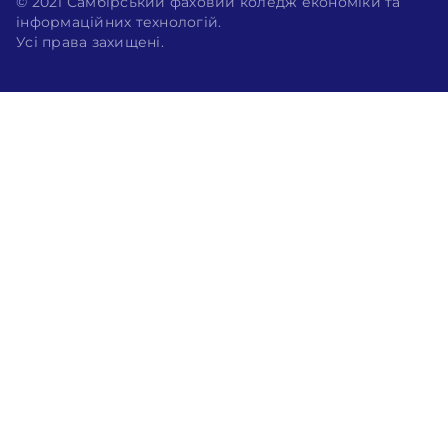
© 2021 Самбірський фаховий коледж економіки та
інформаційних технологій.
Усі права захищені.