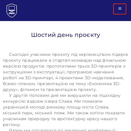
Шостий день проєкту
Сьогодні учасники проєкту під керівництвом лідерів
проєкту працювали в стартап-командах над фінальною
версією продуктів: прототипами трьох 3D-принтерів з
інструкціями з експлуатації, програмою навчання
роботі на 3D-принтері, 4 проектами 3D-моделювання,
бізнес-планом, презентацією на тему «Економіка 3D-
друку», фільмом та презентацією проєкту.
У другій половині дня ми вирушили на пішохідну
екскурсію вздовж озера Слава. Ми показали
українській молоді ринкову площу міста Слава,
міський парк, міський пляж. Ми також хотіли показати
учасникам природну та архітектурну красу нашого
регіону.
Разом ми готувалися до заключної конференції.