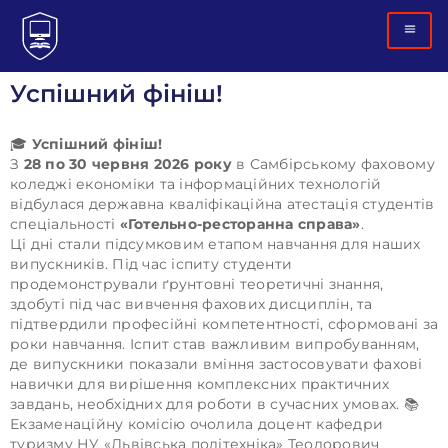
Успішний фініш!
🎓
Успішний фініш!
З
28 по 30 червня 2026 року
в Самбірському фаховому
коледжі економіки та інформаційних технологій
відбулася державна кваліфікаційна атестація студентів
спеціальності
«Готельно-ресторанна справа»
.
Ці дні стали підсумковим етапом навчання для наших
випускників. Під час іспиту студенти
продемонстрували ґрунтовні теоретичні знання,
здобуті під час вивчення фахових дисциплін, та
підтвердили професійні компетентності, сформовані за
роки навчання. Іспит став важливим випробуванням,
де випускники показали вміння застосовувати фахові
навички для вирішення комплексних практичних
завдань, необхідних для роботи в сучасних умовах. 📚
Екзаменаційну комісію очолила доцент кафедри
туризму НУ «Львівська політехніка» Теодорович