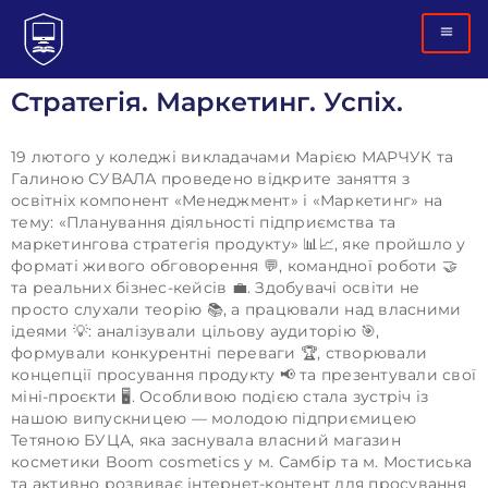
Стратегія. Маркетинг. Успіх.
19 лютого у коледжі викладачами Марією МАРЧУК та
Галиною СУВАЛА проведено відкрите заняття з
освітніх компонент «Менеджмент» і «Маркетинг» на
тему: «Планування діяльності підприємства та
маркетингова стратегія продукту» 📊📈, яке пройшло у
форматі живого обговорення 💬, командної роботи 🤝
та реальних бізнес-кейсів 💼. Здобувачі освіти не
просто слухали теорію 📚, а працювали над власними
ідеями 💡: аналізували цільову аудиторію 🎯,
формували конкурентні переваги 🏆, створювали
концепції просування продукту 📢 та презентували свої
міні-проєкти 🖥. Особливою подією стала зустріч із
нашою випускницею — молодою підприємицею
Тетяною БУЦА, яка заснувала власний магазин
косметики Boom cosmetics у м. Самбір та м. Мостиська
та активно розвиває інтернет-контент для просування