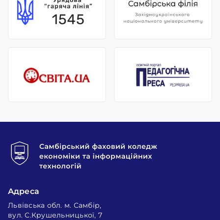
Адреса
Львівська обл. м. Самбір,
вул. С.Крушельницької, 7