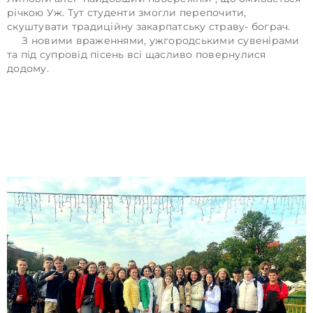
річкою Уж. Тут студенти змогли перепочити,
скуштувати традиційну закарпатську страву-
бограч
.
З новими враженнями
,
ужгородськими сувенірами
та під супровід пісень
всі щасливо повернулися
додому.