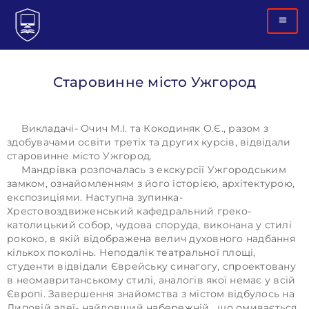
Старовинне місто Ужгород
Викладачі-
Очич
М.І. та
Кокодиняк
О.Є.
, разом з
здобувачами освіти
третіх та других курсів, відвідали
старовинне місто Ужгород.
Мандрівка розпочалась з екскурсії
Ужгородським
замком, ознайомленням
з його історією, архітектурою,
експозиціями.
Наступна зупинка-
Хрестовоздвиженський
кафедральний греко-
католицький собор,
чудова споруда, виконана у стилі
рококо, в якій відображена велич духовного надбання
кількох поколінь.
Неподалік театральної площі,
студенти відвідали Єврейську синагогу,
спроектовану
в
неомавританському
стилі, аналогів якої немає у всій
Європі.
Завершення знайомства з містом відбулось на
Липовій алеї- найдовший
набережній
, що омивається