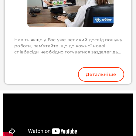
Навіть якщо у Вас уже великий досвід пошуку
роботи, пам’ятайте, що до кожної нової
співбесіди необхідно готуватися заздалегідь…
Детальніше