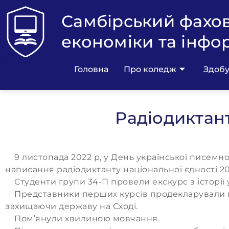
Самбірський фахо
економіки та інфо
Головна
Про коледж
Здобу
Радіодиктант
9 листопада 2022 р, у День української писемнос
написання радіодиктанту національної єдності 20
Студенти групи 34-П провели екскурс з історії у
Представники перших курсів продекларували поез
захищаючи державу на Сході.
Пом’янули хвилиною мовчання.