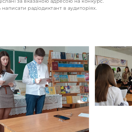
іслані за вказаною адресою на конкурс.
 написати радіодиктант в аудиторіях.