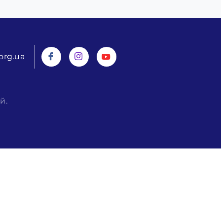
org.ua
й.