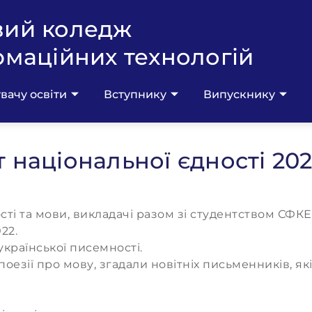
вий коледж
рмаційних технологій
вачу освіти
Вступнику
Випускнику
 національної єдності 20
ті та мови, викладачі разом зі студентством
СФКЕ
22.
країнської писемності.
ії про мову, згадали новітніх письменників, які 