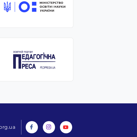
org.ua