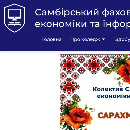
Самбірський фахо
економіки та інфо
Головна
Про коледж
Здобу