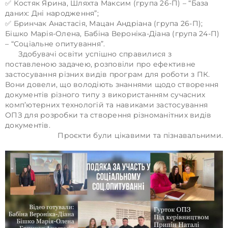
✅ Костяк Ярина, Шляхта Максим (група 26-П) – “База
даних: Дні народження”;
✅ Бринчак Анастасія, Мацан Андріана (група 26-П);
Бішко Марія-Олена, Бабіна Вероніка-Діана (група 24-П)
– “Соціальне опитування”.
Здобувачі освіти успішно справилися з
поставленою задачею, розповіли про ефективне
застосування різних видів програм для роботи з ПК.
Вони довели, що володіють знаннями щодо створення
документів різного типу з використанням сучасних
комп’ютерних технологій та навиками застосування
ОПЗ для розробки та створення різноманітних видів
документів.
Проєкти були цікавими та пізнавальними.