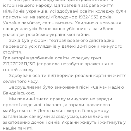
історії нашого народу. Ця трагедія забрала життя
мільйонів українців. Усі здобувачі освіти коледжу були
присутніми на заході «Голодомор 1932-1933 років.
Україна пам’ятає, світ – визнає». Хвилиною мовчання
вшанували усіх безневинно убієнних та загиблих
унаслідок російсько-української війни.
Захід був у формі театралізованого дійства,яке
перенесло усіх глядачів у далекі 30-ті роки минулого
століття.
Гра акторів(здобувачів освіти коледжу груп
21Т,27Г,26П,13П )справила незабутнє враження на
гостей заходу.
Здобувачі освіти відтворили реальні картини життя
селян того часу.
Зворушливим було виконання пісні «Свіча» Надією
Бандрівською.
Ми повинні знати правду минулого не заради
простої людської цікавості, а заради щасливого
майбутнього. У День пам’яті жертв Голодомору,
запаливши свічку,ми засвідчуємо, що мільйони
закатованих дочок і синів України живуть і житимуть у
нашій пам’яті.