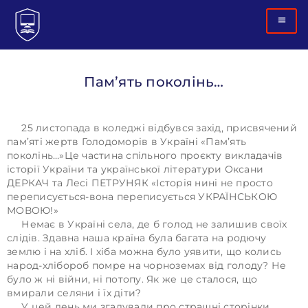
Памʼять поколінь…
25 листопада в коледжі відбувся захід, присвячений
пам’яті жертв Голодоморів в Україні «Памʼять
поколінь…»Це частина спільного проєкту викладачів
історії України та української літератури Оксани
ДЕРКАЧ та Лесі ПЕТРУНЯК «Історія нині не просто
переписується-вона переписується УКРАЇНСЬКОЮ
МОВОЮ!»
Немає в Україні села, де б голод не залишив своїх
слідів. Здавна наша країна була багата на родючу
землю і на хліб. І хіба можна було уявити, що колись
народ-хлібороб помре на чорноземах від голоду? Не
було ж ні війни, ні потопу. Як же це сталося, що
вмирали селяни і їх діти?
У цей день ми згадували про страшні сторінки