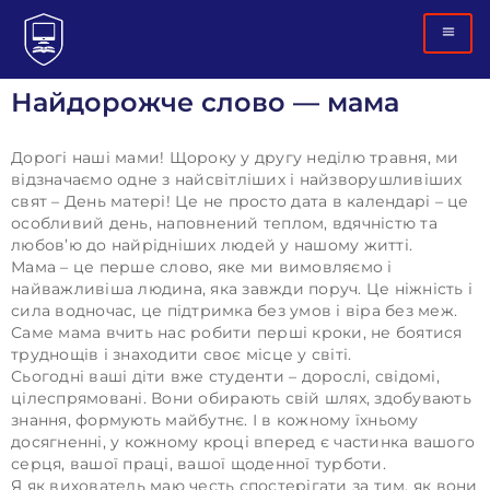
Найдорожче слово — мама
Дорогі наші мами! Щороку у другу неділю травня, ми
відзначаємо одне з найсвітліших і найзворушливіших
свят – День матері! Це не просто дата в календарі – це
особливий день, наповнений теплом, вдячністю та
любов’ю до найрідніших людей у нашому житті.
​Мама – це перше слово, яке ми вимовляємо і
найважливіша людина, яка завжди поруч. Це ніжність і
сила водночас, це підтримка без умов і віра без меж.
Саме мама вчить нас робити перші кроки, не боятися
труднощів і знаходити своє місце у світі.
​Сьогодні ваші діти вже студенти – дорослі, свідомі,
цілеспрямовані. Вони обирають свій шлях, здобувають
знання, формують майбутнє. І в кожному їхньому
досягненні, у кожному кроці вперед є частинка вашого
серця, вашої праці, вашої щоденної турботи.
​Я як вихователь маю честь спостерігати за тим, як вони