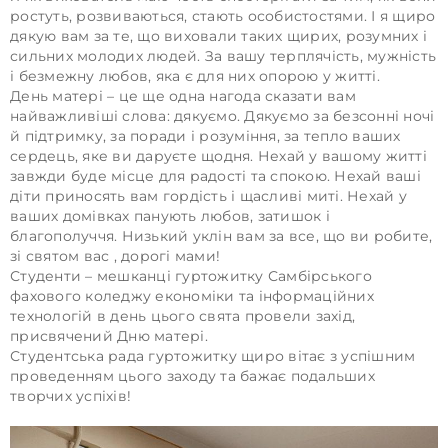
ростуть, розвиваються, стають особистостями. І я щиро
дякую вам за те, що виховали таких щирих, розумних і
сильних молодих людей. За вашу терплячість, мужність
і безмежну любов, яка є для них опорою у житті.
​День матері – це ще одна нагода сказати вам
найважливіші слова: дякуємо. Дякуємо за безсонні ночі
й підтримку, за поради і розуміння, за тепло ваших
сердець, яке ви даруєте щодня. Нехай у вашому житті
завжди буде місце для радості та спокою. Нехай ваші
діти приносять вам гордість і щасливі миті. Нехай у
ваших домівках панують любов, затишок і
благополуччя. Низький уклін вам за все, що ви робите,
зі святом вас , дорогі мами!
​Студенти – мешканці гуртожитку Самбірського
фахового коледжу економіки та інформаційних
технологій в день цього свята провели захід,
присвячений Дню матері.
​Студентська рада гуртожитку щиро вітає з успішним
проведенням цього заходу та бажає подальших
творчих успіхів!