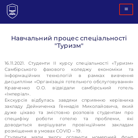
Навчальний процес спеціальності
"Туризм"
16.11.2021. Студенти II курсу спеціальності «Туризм»
Самбірського фахового коледжу економіки та
інформаційних технологій в рамках вивчення
дисципліни «Організація готельного обслуговування»
Кравченко О.О. відвідали самбірський готель
«Імперіал».
Екскурсія відбулась завдяки сприянню керівника
закладу Дейниченка Геннадія Миколайовича, який
дуже цікаво та змістовно розповів студентам про
специфіку роботи готелю та проблеми, які
доводиться вирішувати провінційним закладам
розміщення в умовах COVID – 19.
Студенти мали змогу оглянути номерний фонд