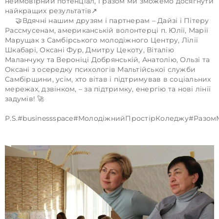
неймовірний потенціал, і разом ми зможемо досягнути
найкращих результатів↗️
🤝Вдячні нашим друзям і партнерам – Дайзі і Пітеру
Рассмусенам, американській волонтерці п. Юлії, Марії
Марущак з Самбірського молодіжного Центру, Лілії
Шкабарі, Оксані Фур, Дмитру Цекоту, Віталію
Маланчуку та Вероніці Добрянській, Анатолію, Ользі та
Оксані з осередку психологів Мальтійської служби
Самбірщини, усім, хто вітав і підтримував в соціальних
мережах, дзвінком, – за підтримку, енергію та нові лінії
задумів! 🚀
Р.S.#businessspace#МолодіжнийПростірКоледжу#Разо