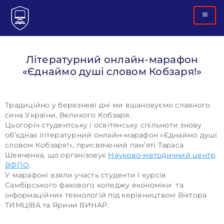
Літературний онлайн-марафон
«Єднаймо душі словом Кобзаря!»
Традиційно у березневі дні ми вшановуємо славного
сина України, Великого Кобзаря.
Цьогоріч студентську і освітянську спільноти знову
об’єднає літературний онлайн-марафон «Єднаймо душі
словом Кобзаря!», присвячений пам’яті Тараса
Шевченка, що організовує
Науково-методичний центр
ВФПО
.
У марафоні взяли участь студенти І курсів
Самбірського фахового коледжу економіки та
інформаційних технологій під керівництвом Віктора
ТИМЦІВА та Ярини ВИНАР.