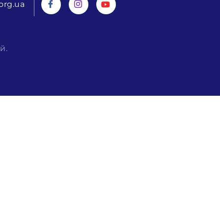
org.ua
й.