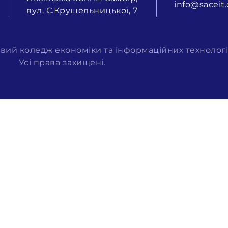
info@saceit.
вул. С.Крушельницької, 7
вий коледж економіки та інформаційних технологі
Усі права захищені.