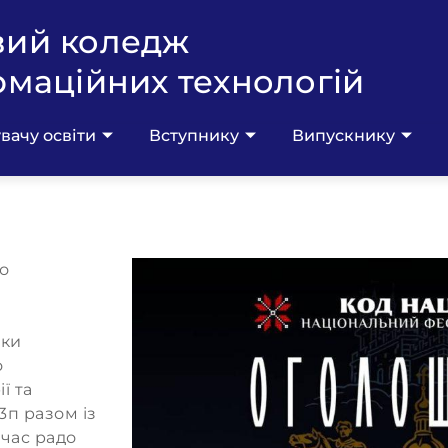
вий коледж
рмаційних технологій
вачу освіти
Вступнику
Випускнику
о
уки
о
ї та
13п разом із
час радо