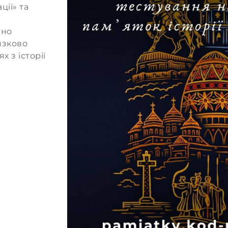
ії» та
йно
язково
 з історії