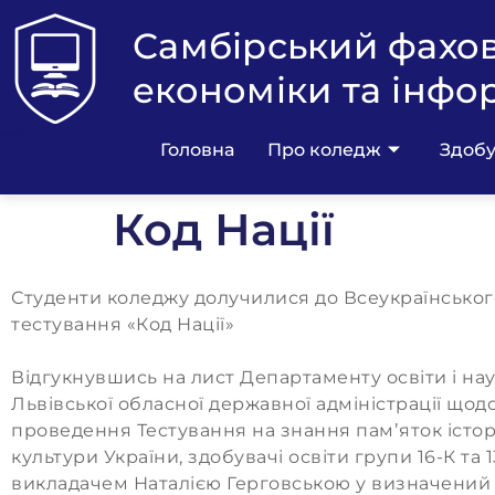
Самбірський фахо
економіки та інфо
Головна
Про коледж
Здобу
Код Нації
Студенти коледжу долучилися до Всеукраїнськог
тестування «Код Нації»
Відгукнувшись на лист Департаменту освіти і на
Львівської обласної державної адміністрації щод
проведення Тестування на знання памʼяток історі
культури України, здобувачі освіти групи 16-К та 
викладачем Наталією Герговською у визначений 