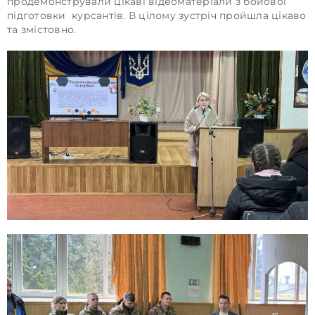
продемонстрували цікаві відеоматеріали з бойової
підготовки курсантів. В цілому зустріч пройшла цікаво
та змістовно.