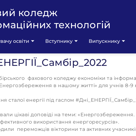
вий коледж
рмаційних технологій
вачу освіти
Вступнику
Випускнику
ЕНЕРГІЇ_Самбір_2022
мбірського фахового коледжу економіки та інформ
«Енергозбереження в нашому житті» для учнів 8-9 к
сталої енергії під гаслом #Дні_ЕНЕРГІЇ_Самбір_2
вали цікаві доповіді на теми: «Енергозбереження
 ефективного використання енергоресурсів».
дили переможців вікторини та активних учасникі