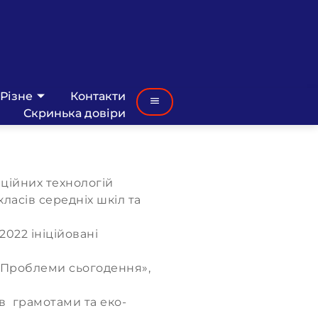
Різне
Контакти
Скринька довіри
аційних технологій
ласів середніх шкіл та
022 ініційовані
. Проблеми сьогодення»,
в грамотами та еко-