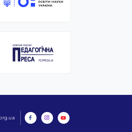
org.ua