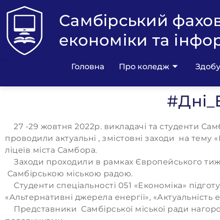
Самбірський фахо
економіки та інфо
Головна
Про коледж
Здобу
#Дні_
27 -29 жовтня 2022р. викладачі та студенти Са
проводили актуальні , змістовні заходи на тему 
ліцеїв міста Самбора.
Заходи проходили в рамках Європейського тижня 
Самбірською міською радою.
Студенти спеціальності 051 «Економіка» підготу
«Альтернативні джерела енергії», «Актуальність
Представники Самбірської міської ради нагоро