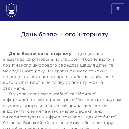
День безпечного інтернету
День безпечного інтернету
— це щорічна
ініціатива, спрямована на створення безпечного й
позитивного цифрового середовища для дітей та
молоді. Цього року центральною його темою є
підвищення обізнаності про онлайн-шахрайство, як
його розпізнавати, де та яку допомогу можна
отримати.
В умовах повномасштабної та гібридної
інформаційної війни росії проти України громадянам
важливо опиратися ворожій пропаганді, вміти
відрізняти фейки та максимально ефективно
використовувати цифрові технології для особистої
безпеки. Високий рівень розвитку кіберпростору
потребує такого ж високого рівня культури