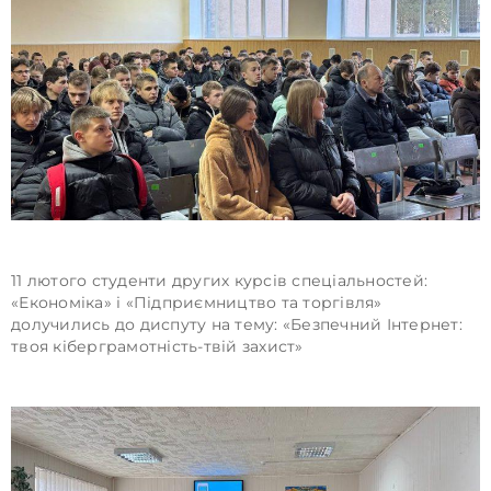
11 лютого студенти других курсів спеціальностей:
«Економіка» і «Підприємництво та торгівля»
долучились до диспуту на тему: «Безпечний Інтернет:
твоя кіберграмотність-твій захист»