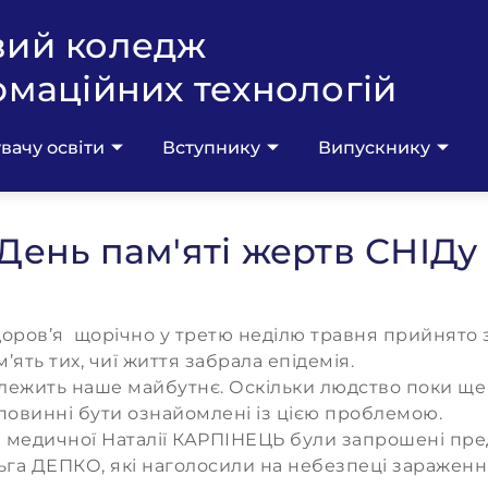
вий коледж
рмаційних технологій
вачу освіти
Вступнику
Випускнику
 День пам'яті жертв СНІДу
доров’я щорічно у третю неділю травня прийнято з
м пам’ять тих, чиї життя забрала епідемія.
алежить наше майбутнє. Оскільки людство поки ще
, ми повинні бути ознайомлені із цією проблемою
ри медичної Наталії КАРПІНЕЦЬ були запрошені пре
а ДЕПКО, які наголосили на небезпеці зараження