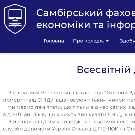
Самбірський фахо
економіки та інфо
Головна
Про коледж
Здобу
Всесвітній
З ініціативи Всесвітньої Організації Охорони З
померли від СНІДу, вшановуючи таким чино
Ми маємо пам’ятати, що тільки від нас самих з
від ВІЛ, ані ліків, що можуть вилікувати СНІД
З нагоди цієї дати у коледж за ініціативи сест
служби допомоги Україні Оксана ШПЕНЮК та Ольг